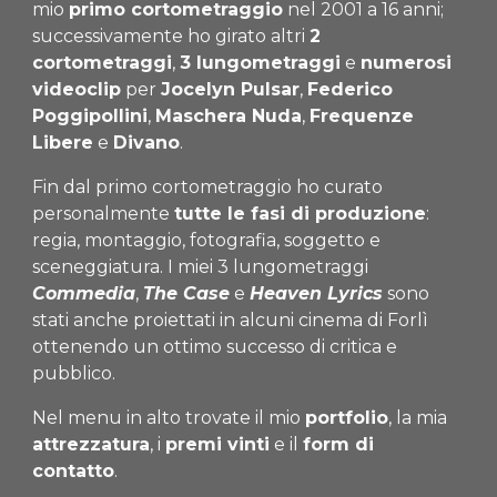
mio
primo cortometraggio
nel 2001 a 16 anni;
successivamente ho girato altri
2
cortometraggi
,
3 lungometraggi
e
numerosi
videoclip
per
Jocelyn Pulsar
,
Federico
Poggipollini
,
Maschera Nuda
,
Frequenze
Libere
e
Divano
.
Fin dal primo cortometraggio ho curato
personalmente
tutte le fasi di produzione
:
regia, montaggio, fotografia, soggetto e
sceneggiatura. I miei 3 lungometraggi
Commedia
,
The Case
e
Heaven Lyrics
sono
stati anche proiettati in alcuni cinema di Forlì
ottenendo un ottimo successo di critica e
pubblico.
Nel menu in alto trovate il mio
portfolio
, la mia
attrezzatura
, i
premi vinti
e il
form di
contatto
.